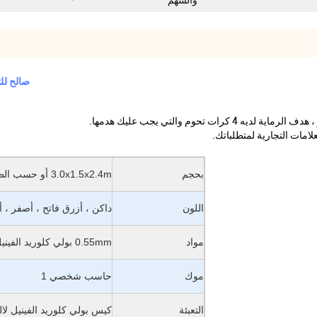
والسهم
ازرق غامق Hoverball الرماية لعبة نفخ 3.1
 تحوم والتي يجب عليك هدمها.
امات التجارية لمتطلباتك.
بحجم
3.0x1.5x2.4m أو حسب الطلب
اللون
داكن ، أزرق فاتح ، أصفر ،
مواد
0.55mm بولي كلوريد الفينيل القماش المشمع أو مواد مخصصة
موك
حاسب شخصي 1
التعبئة
كيس بولي كلوريد الفينيل لا