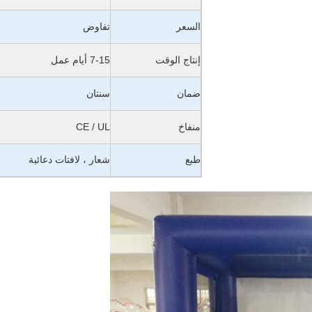
السعر
تفاوض
إنتاج الوقت
7-15 أيام عمل
ضمان
سنتان
منفاخ
CE / UL
طبع
شعار ، لافتات دعائية