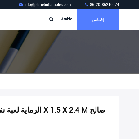
info@planetinflatables.com
86-20-86210174
إقتباس
Arabic