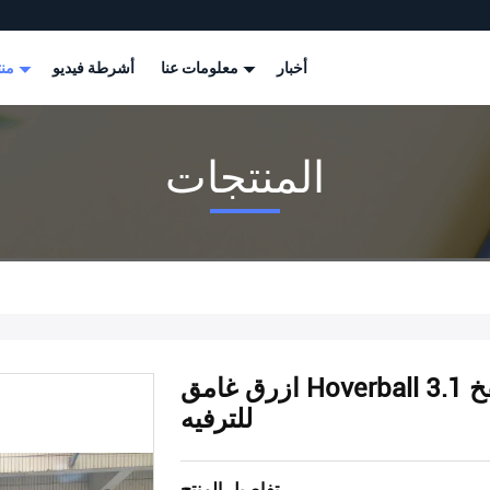
أخبار
معلومات عنا
أشرطة فيديو
منتجات
المنتجات
ازرق غامق Hoverball الرماية لعبة نفخ 3.1 X 1.5 X 2.4 M صالح
للترفيه
تفاصيل المنتج