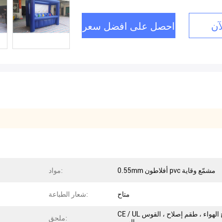
آن
احصل على افضل سعر
0.55mm أفلاطون pvc مشمّع وقاية
مواد:
متاح
شعار الطباعة:
CE / UL منفاخ الهواء ، طقم إصلاح ، القوس
ملحق: