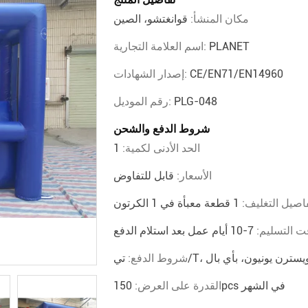
مكان المنشأ:
قوانغتشو، الصين
PLANET
اسم العلامة التجارية:
CE/EN71/EN14960
إصدار الشهادات:
PLG-048
رقم الموديل:
شروط الدفع والشحن
الحد الأدنى لكمية:
1
الأسعار:
قابل للتفاوض
اصيل التغليف:
1 قطعة معبأة في 1 الكرتون
ت التسليم:
7-10 أيام عمل بعد استلام الدفع
ة ويسترن يونيون، بأي بال
شروط الدفع:
150pcs في الشهر
القدرة على العرض: