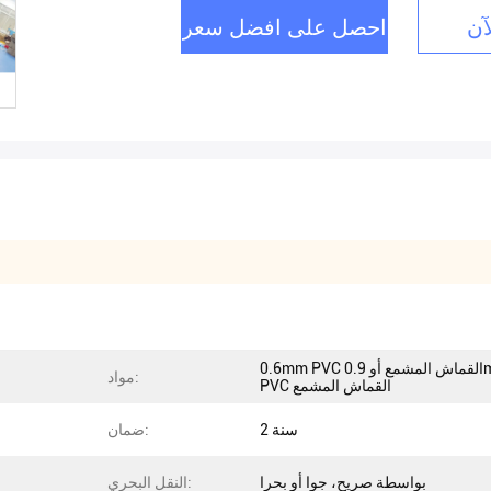
آن
احصل على افضل سعر
0.6mm PVC القماش المشمع أو 0.9mm
مواد:
PVC القماش المشمع
2 سنة
ضمان:
بواسطة صريح، جوا أو بحرا
النقل البحري: