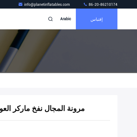
info@planetinflatables.com
86-20-86210174
إقتباس
Arabic
مرونة المجال نفخ ماركر الع