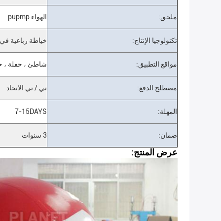
ملحق:
الهواء pupmp
تكنولوجيا الإنتاج:
خياطة رباعية في 
مواقع التطبيق:
شاطئ ، حفلة ، ح
مصطلح الدفع:
تي / تي الاتحاد
المهلة:
7-15DAYS
ضمان:
3 سنوات
عرض المنتج: