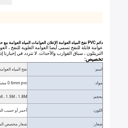
دائم PVC نفخ المياه العوامة الإعلان العوامات المياه العوامة مع حجم مختلف
عوامة قابلة للنفخ تسمى أيضا العوامة العلوية للنفخ ، الع
التريثلون ، سباق القوارب والأحداث. لا تتردد في إخبارن
تخصيص:
اسم:
نفخ المياه العوامة
مواد:
0.6mm pvc مشمّع وقاية
بحجم:
1M ، 1.2M ، 1.5M ، 1.8M 
اللون:
أحمر أو حسب ال
شعار:
شعار مخصص الم