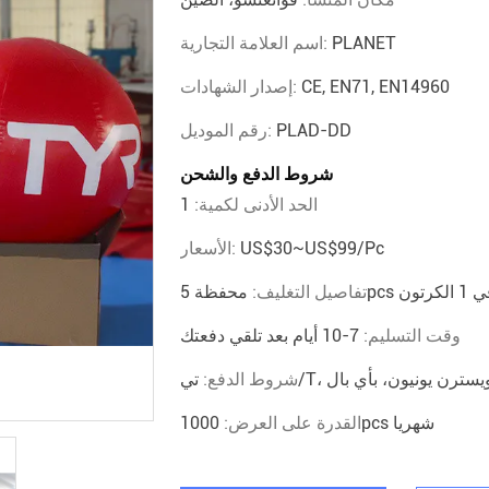
PLANET
اسم العلامة التجارية:
CE, EN71, EN14960
إصدار الشهادات:
PLAD-DD
رقم الموديل:
شروط الدفع والشحن
الحد الأدنى لكمية:
1
US$30~US$99/pc
الأسعار:
 الكرتون
تفاصيل التغليف:
وقت التسليم:
7-10 أيام بعد تلقي دفعتك
ة ويسترن يونيون، بأي بال
شروط الدفع:
1000pcs شهريا
القدرة على العرض: