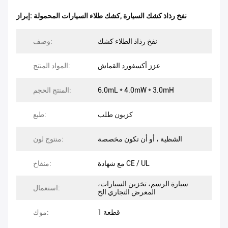
نفخ رذاذ كشك السيارة
,
كشك طلاء السيارات المحمولة
إبراز:
نفخ رذاذ الطلاء كشك
وصف:
عزز أكسفورد القماش
المواد المنتج:
6.0mL * 4.0mW * 3.0mH
المنتج الحجم:
كزبون طلب
طبع:
الشظية ، أو أن تكون مخصصة
منتوج لون:
مع شهادة CE / UL
منفاخ:
سيارة الرسم، تخزين السيارات،
استعمال:
المعرض التجاري الخ
1 قطعة
موك: