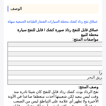
الوصف
عملاق نفخ رذاذ كشك محطة السيارات الشعار الطباعة الجمعية سهلة
عملاق قابل للنفخ رذاذ صورة كشك / قابل للنفخ سيارة
محطة للبيع
مواصفات المنتج:
 جرا
طريق البحر
وصف المنتج:
نفخ الرذاذ بوث.
كشك رذاذ قابل للنفخ كان شيئا نادرة منذ
وقت ليس ببعيد لكن شعبيتها أخذت منعطفا صاعدا في الآونة
الأخيرة ولا تظهر أي علامة على التباطؤ.
ليس من الصعب
معرفة السبب - فهي اقتصادية ، وآمنة للاستخدام ، وقابلة