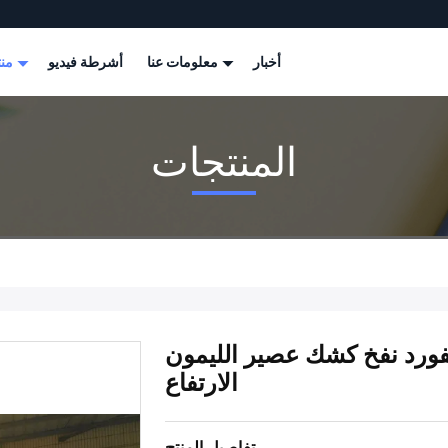
أخبار
معلومات عنا
أشرطة فيديو
منتجات
المنتجات
خ كشك عصير الليمون PLT-063 3 M ديا / 4 M
الارتفاع
تفاصيل المنتج