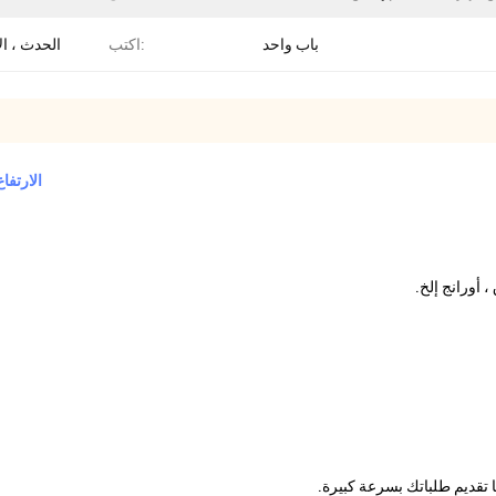
باب واحد
اكتب:
الحدث ، ال
اصفر أكسفورد نفخ كشك عصير الليمون PLT-063 3 M ديا / 4 M ال