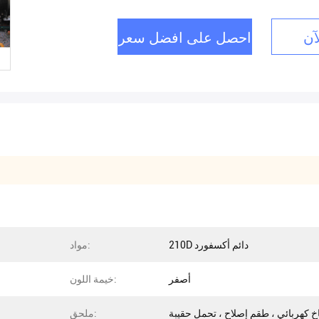
آن
احصل على افضل سعر
210D دائم أكسفورد
مواد:
أصفر
خيمة اللون:
خ كهربائي ، طقم إصلاح ، تحمل حقيبة
ملحق: