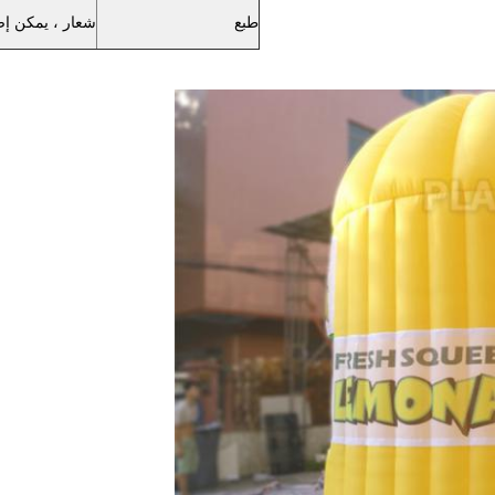
طبع
شعار ، يمكن إض