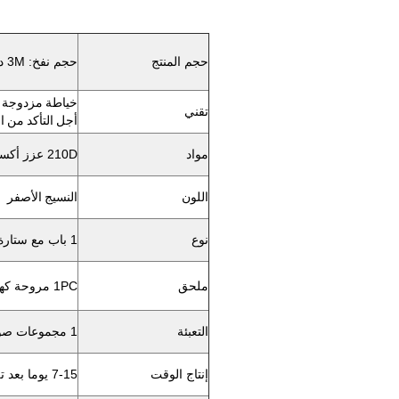
حجم المنتج
حجم نفخ: 3M ديا ، 4M الطول
تقني
أجل التأكد من ال
مواد
210D عزز أكسفورد
اللون
النسيج الأصفر
نوع
1 باب مع ستارة
ملحق
1PC مروحة كهربائية مع موافقة CE / ماي ، طقم إصلاح.
التعبئة
1 مجموعات صور بوث خيمة معبأة 1 تحمل حقيبة ، ثم معبأة في الكرتون.
إنتاج الوقت
7-15 يوما بعد تلقي pyment / الودائع الخاصة بك