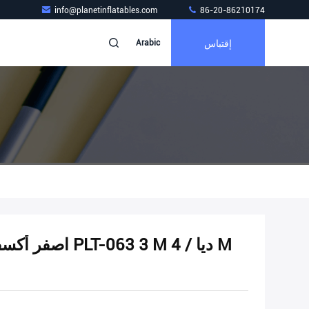
info@planetinflatables.com
86-20-86210174
إقتباس
Arabic
اصفر أكسفورد نف