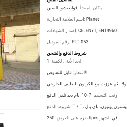
مكان المنشأ:
قوانغتشو، الصين
Planet
اسم العلامة التجارية:
CE, EN71, EN14960
إصدار الشهادات:
PLT-063
رقم الموديل:
شروط الدفع والشحن
الحد الأدنى لكمية:
1
الأسعار:
قابل للتفاوض
وقت التسليم:
7-10 أيام بعد تلقي الدفع
T / ، ويسترن يونيون، باي بال
شروط الدفع:
250pcs في الشهر
القدرة على العرض: