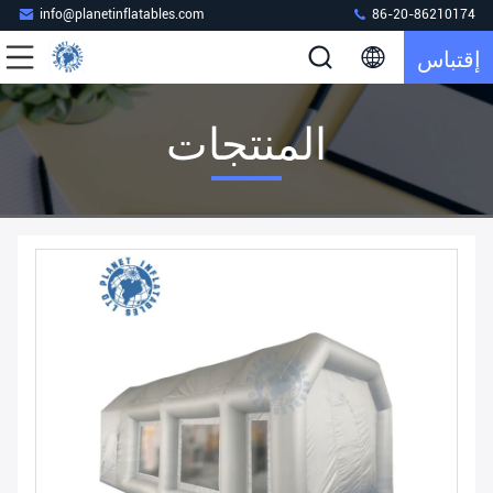
info@planetinflatables.com
86-20-86210174
إقتباس
المنتجات