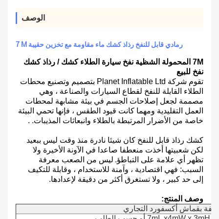
الوصف
7 M رمادي قابل للنفخ رذاذ كشك ماء مقاومة مع تخزين حقيبة
7M المحمولة الشظية نفخ سيارة الطلاء كشك / رذاذ كشك
نفخ للبيع
تقوم شركة Planet Inflatable Ltd بتصميم وتصنيع محطات
الطلاء القابلة للنفخ لقطاع السيارات والصناعة ، وهي
مصممة لجعل إصلاحات الجسم في بيئة مشابهة لمحطات
العمل التقليدية ومهما كانت قيود الطقس ، فإنها تحمي البيئة
خاصة من الأضرار المرتبطة بالطلاء وانبعاثات المذيبات. .
كشك رذاذ قابل للنفخ كان شيئا نادرة منذ وقت ليس ببعيد
لكن شعبيتها أخذت منعطفا صاعدا في الآونة الأخيرة ولا
تظهر أي علامة على التباطؤ.
ليس من الصعب معرفة
السبب: فهي اقتصادية ، وآمنة للاستخدام ، وقابلة للتكيف
إلى حد كبير ، ولا تستغرق أكثر من دقيقة لإعدادها.
وصف المنتج:
مغلفة بقماش أكسفورد التجاري
7mL x4mW x 3) أو حسب الطلب