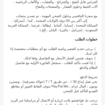
الحراس قابل للنفخ ، والشرائح ، والعقبات ، والألعاب الرياضية ،
آلات الخيط وحلوى الفشار ، والمضخات والنفاخ
مع سعرنا التنافسي وحلول الشحن المهنية ، تم تصدير منتجات
Planet إلى أكثر من 50 دولة (الولايات المتحدة ، كندا ، أستراليا ،
المملكة المتحدة ، إسبانيا ، ألمانيا ، إيطاليا ، فرنسا ، المملكة العربية
السعودية ، إسرائيل ، ماليزيا ، اليابان ، إلخ.)
خطوات الطلب
1).
يرجى تحديد العنصر وكمية الطلب مع أي متطلبات مخصصة إذا
كان لديك.
2).
سوف نقتبس أفضل الأسعار مع التفاصيل وفقا لذلك.
3).
إذا قمت بتأكيد الطلب ، سنجعل الفاتورة الأولية مع تفاصيل
النظام والدفع.
شروط الدفع:
نحن نقبل إيداع 30 ٪ ، عن طريق T / T (حوالة مصرفية) ، ويسترن
يونيون ، المال غرام ، Pay.Pal.We سوف التقاط الصور أو مقاطع
الفيديو للتأكيد قبل الشحن.
ترحب بك قوانغتشو بلانت لزيارة أو الاتصال أو مراسلتنا عبر البريد
الإلكتروني للتفاوض بشأن الأعمال التجارية.