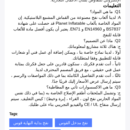
التعليمات
Q1: ما هي المواد؟
A: لدينا ألعاب نفخ مصنوعة من القماش المشمع البلاستيكية.
إن
المواد الخاصة بألعاب Planet Inflatable قد حصلت على شهادة
BS7837 و EN14960 و EN71.
يعتبر أن يكون أفضل مادة للألعاب
قابلة للنفخ.
Q2: ماذا عن التصميم؟
ج: هناك ثلاثة مشاريع لمعلوماتك.
أولا ، لدينا نماذج خاصة بنا ، ويمكن إضافة أي عمل فني أو شعارات
قابلة للتطبيق وفقا لمتطلباتك.
ثانياً ، أنت تقدم فكرتك ، سنكون قادرين على جعل فكرتك بمثابة
عمل فني حقيقي ، مع فريق المصمم المحترف لدينا.
ثالثًا ، أنت تقدم التفاصيل الكاملة بما في ذلك المواصفات والرسم ،
سيتم إرسال عرض الأسعار إليك قريبًا جدًا.
Q3: ما هي الاكسسوارات تأتي مع المطاطية؟
ج: وتشمل الملحقات أطقم الإصلاح الخاصة به (بما في ذلك نفس
المواد الحارس نفخ لون ، الغراء ، إبرة وخيط) ؛
كيس التغليف.
سيتم
إرسال منفاخ CE / UL والفيديو التجريبي بناء على طلبك.
Tags:
نفخ مدخل القوس
نفخ بداية النهاية قوس