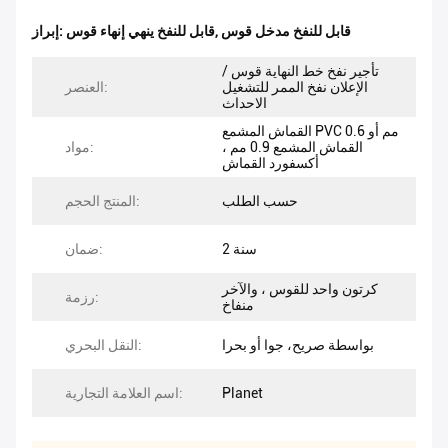
قابل للنفخ مدخل قوس
,
قابل للنفخ ينهي إنهاء قوس
إبراز:
تأجير نفخ خط النهاية قوس /
الإعلان نفخ الممر للتشغيل
العنصر:
الاحداث
القماش المشمع PVC 0.6 مم أو
القماش المشمع 0.9 مم ،
مواد:
أكسفورد القماش
حسب الطلب
المنتج الحجم:
2 سنة
ضمان:
كرتون واحد للقوس ، والآخر
رزمة:
منفاخ
بواسطة صريح، جوا أو بحرا
النقل البحري:
Planet
اسم العلامة التجارية: