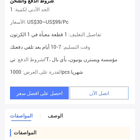
شروط الدفع والشحن
الحد الأدنى لكمية:
1
US$30~US$99/pc
الأسعار:
تفاصيل التغليف:
1 قطعة معبأة في 1 الكرتون
وقت التسليم:
7-10 أيام بعد تلقي دفعتك
تي/T، مؤسسة ويسترن يونيون، بأي بال
شروط الدفع:
1000pcs شهريا
القدرة على العرض:
اتصل الآن
احصل على افضل سعر
الوصف
المواصفات
المواصفات