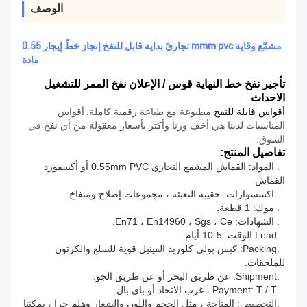
الوصف
تجاريّ بداية قابل للنفخ إنجاز خطّ إيجار 0.55 mmm pvc مشمّع وقاية
مادة
تأجير نفخ خط النهاية قوس / الإعلان نفخ الممر للتشغيل
الاحداث
أقواس قابلة للنفخ
مطبوعة
مع طباعة رقمية كاملة.
أقواس
المناسبات لدينا هي أخف وزنا وأكثر بأسعار معقولة من أي نفخ في
السوق.
تفاصيل المنتج:
1. المواد: القماش المشمع التجاري 0.55mm PVC أو أكسفورد
القماش
2. اكسسوارات: حقيبة التعبئة ، مجموعات إصلاح ومنفاخ.
3. موك: 1 قطعة.
4. الشهادات: En71 ، En14960 ، Sgs ، Ce.
5.Lead الوقت: 5-10 أيام.
6.Packing: كيس بولي كلوريد الفينيل قوية للسلع والكرتون
للملحقات.
7.Shipment: عن طريق البحر أو عن طريق الجو.
8.Payment: T / T ، غرب الاتحاد أو باي بال.
9.التخصيص: المتاحة ، مثل الحجم واللون والشعار وهلم جرا ، يمكننا