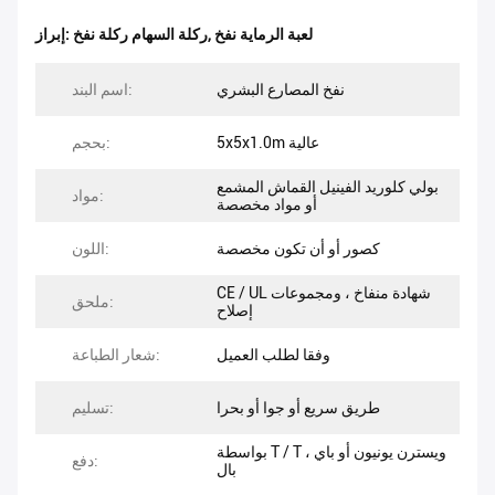
لعبة الرماية نفخ
,
ركلة السهام ركلة نفخ
إبراز:
نفخ المصارع البشري
اسم البند:
5x5x1.0m عالية
بحجم:
بولي كلوريد الفينيل القماش المشمع
مواد:
أو مواد مخصصة
كصور أو أن تكون مخصصة
اللون:
CE / UL شهادة منفاخ ، ومجموعات
ملحق:
إصلاح
وفقا لطلب العميل
شعار الطباعة:
طريق سريع أو جوا أو بحرا
تسليم:
بواسطة T / T ، ويسترن يونيون أو باي
دفع:
بال