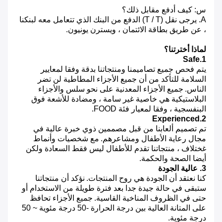
س: كيف أدفع مقابل ذلك؟
A. يرجى نقل (T / T) الدفع من البنك الذي تتعامل معه لبنكنا
، عن طريق بطاقة الائتمان ، ويسترن يونيون.
لماذا أخترتنا؟
1.Safe
يتم فحص جميع تصاميمنا ومنتجاتنا بدقة وفقا لمعايير
السلامة للتأكد من أن جميع الأجزاء المطاطية لن تضر
الناس.
جميع الأجزاء المعدنية على نحو سلس والأجزاء
البلاستيكية هي خاصية غير سامة ، ومضادة للأشعة فوق
البنفسجية ، وفقا لمعيار فئة FOOD.
2.Experienced
تم تصميم ألعابنا من قبل مصممين ذوي خبرة عالية في
مجال رعاية الأطفال ومشاعرهم.
مع شخصيات وأنماط
غختلاف ، منتجاتنا تقدم للأطفال ليس فقط السعادة ولكن
أيضا الصحة والحكمة.
3. عالية الجودة
كنا نعتقد أن الجودة هي روح المنتجات.
نؤكد أن منتجاتنا
ستبقى في حالة جيدة جدا بعد فترة طويلة من الاستخدام أو
حتى في الظروف المناخية القاسية.
جميع الأجزاء تحافظ
على المتانة العالية بين درجة الحرارة -50 درجة مئوية ~ 50
درجة مئوية.