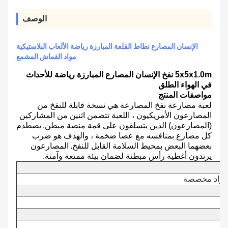
الوصف
الإنسان المصارع نطاط القلعة المبارزة رياضة الألعاب البلاستيكية
مواد القماش المشمع
5x5x1.0m نفخ الإنسان المصارع المبارزة رياضة للأحداث
في الهواء الطلق
مواصفات المنتج
لعبة مصارعة نفخ المصارعة هي نسخة قابلة للنفخ من
المصارعون الأمريكيون ، اللعبة تتضمن اثنين من المشاركين
(المصارعون) الذين يتسلقون على قمة منصة مبطن.
يصطدم
كل مصارع بمنافسه مع عصا ضخمة ، والهدف هو ضرب
بعضهما البعض بمحيط السلامة القابل للنفخ.
المصارعون
يرتدون أغطية رأس مبطنة لضمان بيئة ممتعة وآمنة.
و مواد مخصصة