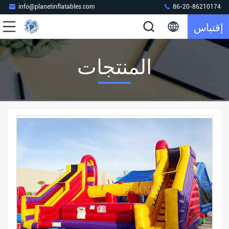
info@planetinflatables.com
86-20-86210174
إقتباس
المنتجات