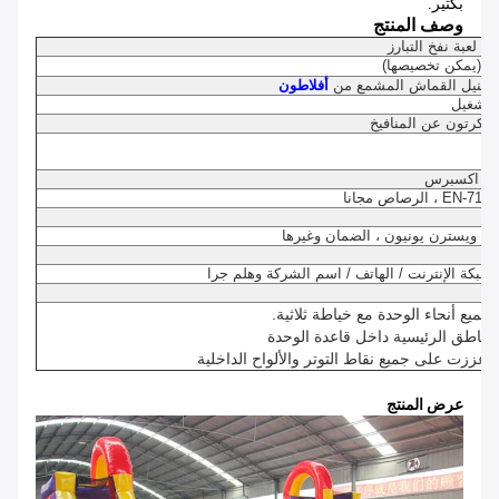
بكثير.
وصف المنتج
(يمكن تخصيصها)
أفلاطون
ء / اكسبرس
) ، ويسترن يونيون ، الضمان وغيرها
E
 شبكة الإنترنت / الهاتف / اسم الشركة وهلم جرا
عرض المنتج