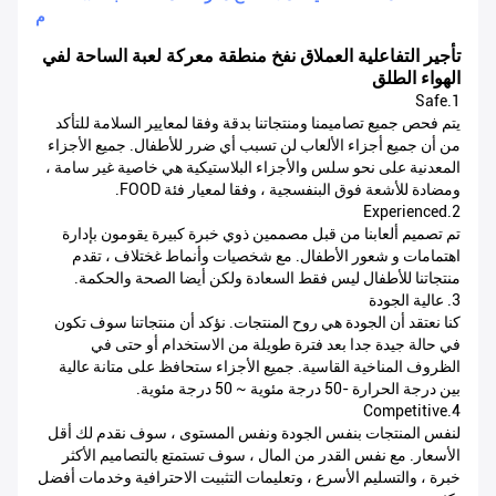
م
تأجير التفاعلية العملاق نفخ منطقة معركة لعبة الساحة لفي
الهواء الطلق
1.Safe
يتم فحص جميع تصاميمنا ومنتجاتنا بدقة وفقا لمعايير السلامة للتأكد
من أن جميع أجزاء الألعاب لن تسبب أي ضرر للأطفال. جميع الأجزاء
المعدنية على نحو سلس والأجزاء البلاستيكية هي خاصية غير سامة ،
ومضادة للأشعة فوق البنفسجية ، وفقا لمعيار فئة FOOD.
2.Experienced
تم تصميم ألعابنا من قبل مصممين ذوي خبرة كبيرة يقومون بإدارة
اهتمامات و شعور الأطفال. مع شخصيات وأنماط غختلاف ، تقدم
منتجاتنا للأطفال ليس فقط السعادة ولكن أيضا الصحة والحكمة.
3. عالية الجودة
كنا نعتقد أن الجودة هي روح المنتجات. نؤكد أن منتجاتنا سوف تكون
في حالة جيدة جدا بعد فترة طويلة من الاستخدام أو حتى في
الظروف المناخية القاسية. جميع الأجزاء ستحافظ على متانة عالية
بين درجة الحرارة -50 درجة مئوية ~ 50 درجة مئوية.
4.Competitive
لنفس المنتجات بنفس الجودة ونفس المستوى ، سوف نقدم لك أقل
الأسعار. مع نفس القدر من المال ، سوف تستمتع بالتصاميم الأكثر
خبرة ، والتسليم الأسرع ، وتعليمات التثبيت الاحترافية وخدمات أفضل