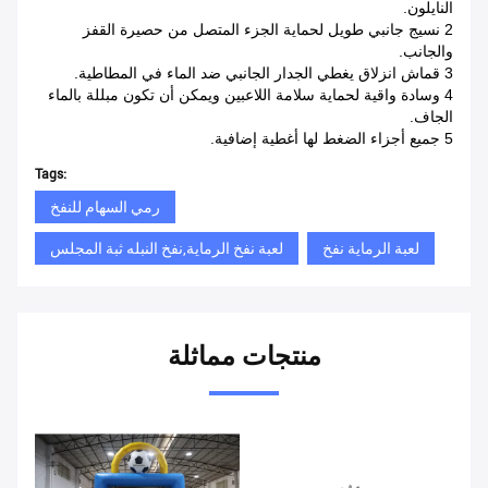
النايلون.
2 نسيج جانبي طويل لحماية الجزء المتصل من حصيرة القفز
والجانب.
3 قماش انزلاق يغطي الجدار الجانبي ضد الماء في المطاطية.
4 وسادة واقية لحماية سلامة اللاعبين ويمكن أن تكون مبللة بالماء
الجاف.
5 جميع أجزاء الضغط لها أغطية إضافية.
Tags:
رمي السهام للنفخ
لعبة الرماية نفخ
لعبة نفخ الرماية,نفخ النبله ثبة المجلس
منتجات مماثلة