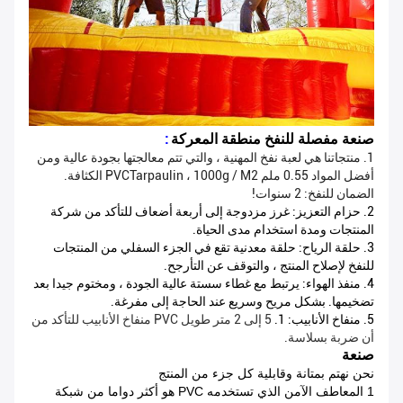
صنعة مفصلة للنفخ منطقة المعركة
:
1. منتجاتنا هي لعبة نفخ المهنية ، والتي تتم معالجتها بجودة عالية ومن
أفضل المواد 0.55 ملم PVCTarpaulin ، 1000g / M2 الكثافة.
الضمان للنفخ: 2 سنوات!
2. حزام التعزيز: غرز مزدوجة إلى أربعة أضعاف للتأكد من شركة
المنتجات ومدة استخدام مدى الحياة.
3. حلقة الرياح: حلقة معدنية تقع في الجزء السفلي من المنتجات
للنفخ لإصلاح المنتج ، والتوقف عن التأرجح.
4. منفذ الهواء: يرتبط مع غطاء سستة عالية الجودة ، ومختوم جيدا بعد
تضخيمها.
بشكل مريح وسريع عند الحاجة إلى مفرغة.
5. منفاخ الأنابيب: 1.
5 إلى 2 متر طويل PVC منفاخ الأنابيب للتأكد من
أن ضربة بسلاسة.
صنعة
نحن نهتم بمتانة وقابلية كل جزء من المنتج
1 المعاطف الآمن الذي تستخدمه PVC هو أكثر دواما من شبكة