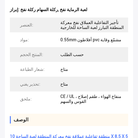
لعبة الرماية نفخ
,
ركلة السهام ركلة نفخ
إبراز:
تأجير التفاعلية العملاق نفخ معركة
العنصر:
المنطقة التبارز لعبة الساحة للخارجية
0.55mm أفلاطون pvc مشمّع وقاية
مواد:
حسب الطلب
المنتج الحجم:
متاح
شعار الطباعة:
متاح
تحذير يغني:
CE / UL منفاخ الهواء ، طقم إصلاح ،
ملحق:
القوس والسهم
الوصف
منطقة تفاعلية عملاقة نفخ معركة المنطقة لعبة الساحة 10 X 8.5 X 5