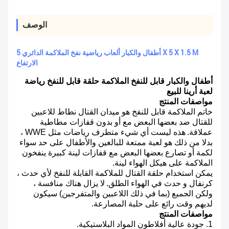
الوصف
أطفال والكبار ألعاب رياضية نفخ الملاكمة الدائري 5 X 5 X 1.5 M
الارتفاع
أطفال والكبار قابل للنفخ الملاكمة حلقة قابل للنفخ رياضة
لعبة أرينا للبيع
مواصفات المنتج
خاتم الملاكمة قابل للنفخ هو ميدان القتال نطاط للاعبين
للقتال ضد بعضها البعض مع أو بدون قفازات مطاطية
عملاقة.
هذه ليست أي شيء متطرف رياضات مثل WWE ،
بدلا من ذلك هو لعبة ممتعة للبالغين والأطفال على حد سواء
لكمة أو تصارع بعضها البعض مع قفازات لينة كبيرة ينفخون
الملاكمة على هيكل الهواء لينة.
يمكن استخدام حلقة القتال للملاكمة القابلة للنفخ لأي حدث ،
كرنفال و حدث في الهواء الطلق.
لا يزال هناك منافسة ،
ولكن الجميع (بما في ذلك اللاعبين والمتفرجين) سيكون
لديهم وقت رائع على حلبة المصارعة.
مواصفات المنتج
1. جودة عالية أفلاطون المواد البلاستيكية.