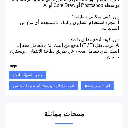
بواسطة Photoshop أو Core Draw أو AI.
س: كيف يمكنني تنظيفه؟
أ. مجرد استخدام الصابون والماء.
لا تستخدم أي نوع من
المذيبات.
س: كيف أدفع مقابل ذلك؟
A. يرجى نقل (T / T) الدفع من البنك الذي تتعامل معه إلى
البنك الذي تتعامل معه ، عن طريق بطاقة الائتمان ، ويسترن
يونيون.
Tags:
رمي السهام للنفخ
لعبة الرماية نفخ
لعبة نفخ الرماية,نفخ النبله ثبة المجلس
منتجات مماثلة