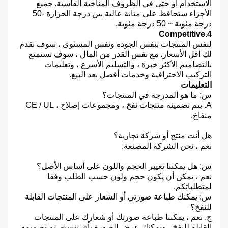
الاستخدام أو حتى في الظروف المناخية القاسية.
جميع
الأجزاء ستحافظ على متانة عالية بين درجة الحرارة -50
درجة مئوية ~ 50 درجة مئوية.
4.Competitive
لنفس المنتجات بنفس الجودة ونفس المستوى ، سوف نقدم
لك أقل الأسعار.
مع نفس القدر من المال ، سوف تستمتع
بالتصاميم الأكثر خبرة ، والتسليم الأسرع ، وتعليمات
التركيب الاحترافية وخدمات أفضل بعد البيع.
التعليمات
س: ما هو المدرجة في المنتجات؟
A. يتم تضمينه منتجات نفخ ، ومجموعات إصلاح ، CE / UL
منفاخ.
هل أنت منتج أو شركة تجارية؟
نعم ، نحن الشركة المصنعة.
س: هل يمكننا تغيير الحجم واللون على أساس الأصل؟
نعم ، يمكن أن يكون حجم ولون حسب الطلب وفقا
لمتطلباتكم.
س: يمكنك طباعة صورتي أو الشعار على المنتجات القابلة
للنفخ؟
ج. نعم ، يمكننا طباعة صورتك أو شعارك على المنتجات
القابلة للنفخ ، ويمكنك عرض الصورة بأي تنسيق تم تصميمه