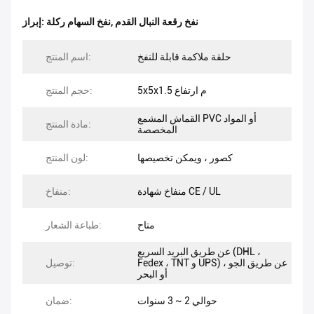
نفخ رقعة النبال القدم
,
نفخ السهام ركلة
إبراز:
حلقة ملاكمة قابلة للنفخ
اسم المنتج:
5x5x1.5 م ارتفاع
حجم المنتج:
القماش المشمع PVC أو المواد
مادة المنتج:
المخصصة
كصور ، ويمكن تخصيصها
لون المنتج:
منفاخ شهادة CE / UL
منفاخ:
متاح
طباعة الشعار:
عن طريق البريد السريع (DHL ،
Fedex ، TNT و UPS) ، عن طريق الجو
توصيل:
أو البحر
حوالي 2 ~ 3 سنوات
ضمان: