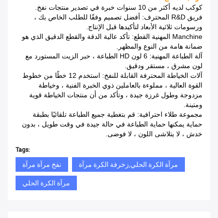
كوكب لديه أكثر من 10 سنوات خبرة في تصدير منتجات نفخ.
فريق R&D المحترف: أفضل تصميم وفقًا للطلب الخاص بك ،
ورسومات ثلاثية الأبعاد لتأكيدها قبل الإنتاج.
Manchine المهنية القطع: تأكد عالية الدقة والقطع الدقيق الذي هو
ضمانة هامة من النوع والمظهر.
آلة الطباعة المهنية: 6 لون HD الطباعة ، حبر الزيت المستورد مع
لون مشرق ، مستقر ودقيق.
آلات الخياطة المحترفة القابلة للنفخ: استخدم 12 خطًا من خطوط
القوة العالية ، مملوءة بالعاملين ذوي الخبرة الفنية ، وخياطة
مزدوجة وطول غرزة جيدة ، وتأكد من أن منتجات الخياطة قوية
ومتينة.
مجموعة طلاء احترافية: قم بتغطية جميع الطباعة تلقائيًا بطبقة
حماية يمكنها حماية الطباعة في حالة جيدة في وقت طويل ، بدون
خدش ، لا يتلاشى اللون ، لا فوضى.
Tags:
مرآة الكرة الحلي,زخرفة الكرة مرآة
نفخ مرآة مرآة
مرآة الكرة الحلي