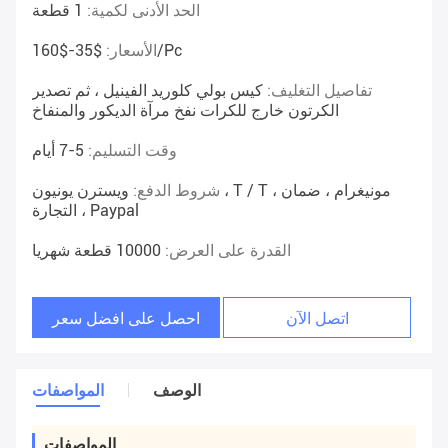
الحد الأدنى لكمية:
1 قطعة
$35-$160/pc
الأسعار:
تفاصيل التغليف:
كيس بولي كلوريد الفينيل ، ثم تصدير
الكرتون خارج للكرات نفخ مرآة الديكور والمنفاخ
وقت التسليم:
5-7 أيام
شروط الدفع:
ويسترن يونيون ، T / T ، مونيغرام ، ضمان
التجارة ، Paypal
القدرة على العرض:
10000 قطعة شهريا
اتصل الآن
احصل على افضل سعر
الوصف
المواصفات
المواصفات