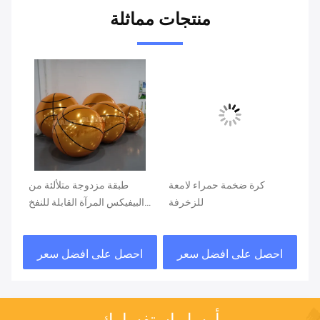
منتجات مماثلة
PV
كرة ضخمة حمراء لامعة
طبقة مزدوجة متلألئة من
ها
للزخرفة
البيفيكس المرآة القابلة للنفخ
ال
لة
كرة السلة لتزيين الحدث
ا
فخ
احصل على افضل سعر
احصل على افضل سعر
ا
أرسل استفسارك