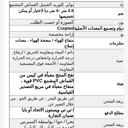
بولي كلوريد الفينيل القماش المشمع
مواد
0.6 متر -6 متر ديا لاختيار أو يمكن
بحجم
تخصيصها
كصورة أو حسب الطلب
اللون
أوديإم وتصنيع المعدات الأصلية
Ccepted
إزاحة مخصصة
طبع
منفاخ الهواء / مضخة الهواء ، معدات
مستلزمات
إصلاح
دائم / المياه ومقاومة للحريق / ارتفاع
درجة الحرارة وانخفاض درجة الحرارة
خاصية
المقاومة / الأشعة فوق البنفسجية
المقاومة
نفخ المنتج معبأة في كيس من
القماش المشمع PVC قوية ،
التعبئة
منفاخ معبأة في مربع التصدير
القياسية.
عن طريق البحر ، عن طريق الجو ، من
طريقة الشحن
خلال التعبير عن
/ تي تي ويستون الاتحاد أو بابا
مصطلح الدفع
ضمان التجارة
بحرا / جوا / بواسطة اكسبرس
طريقة الشحن
(خدمة من الباب الى الباب)