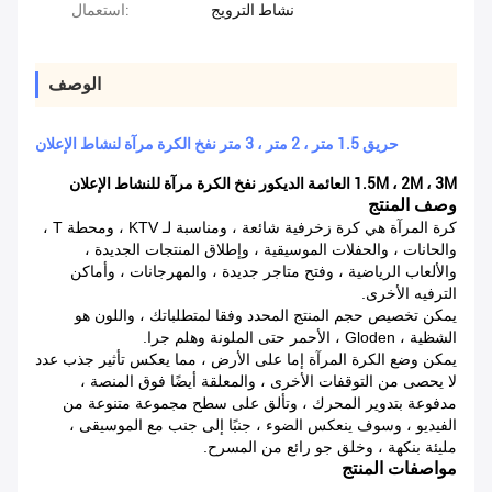
نشاط الترويج
استعمال:
الوصف
حريق 1.5 متر ، 2 متر ، 3 متر نفخ الكرة مرآة لنشاط الإعلان
1.5M ، 2M ، 3M العائمة الديكور نفخ الكرة مرآة للنشاط الإعلان
وصف المنتج
كرة المرآة هي كرة زخرفية شائعة ، ومناسبة لـ KTV ، ومحطة T ،
والحانات ، والحفلات الموسيقية ، وإطلاق المنتجات الجديدة ،
والألعاب الرياضية ، وفتح متاجر جديدة ، والمهرجانات ، وأماكن
الترفيه الأخرى.
يمكن تخصيص حجم المنتج المحدد وفقا لمتطلباتك ، واللون هو
الشظية ، Gloden ، الأحمر حتى الملونة وهلم جرا.
يمكن وضع الكرة المرآة إما على الأرض ، مما يعكس تأثير جذب عدد
لا يحصى من التوقفات الأخرى ، والمعلقة أيضًا فوق المنصة ،
مدفوعة بتدوير المحرك ، وتألق على سطح مجموعة متنوعة من
الفيديو ، وسوف ينعكس الضوء ، جنبًا إلى جنب مع الموسيقى ،
مليئة بنكهة ، وخلق جو رائع من المسرح.
مواصفات المنتج