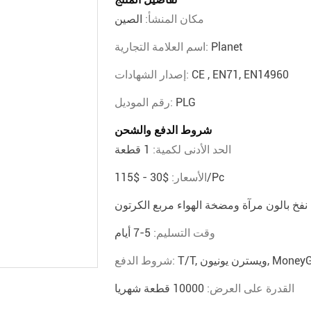
مكان المنشأ:
الصين
Planet
اسم العلامة التجارية:
CE , EN71, EN14960
إصدار الشهادات:
PLG
رقم الموديل:
شروط الدفع والشحن
الحد الأدنى لكمية:
1 قطعة
$30 - $115/pc
الأسعار:
فخ بالون مرآة ومضخة الهواء مربع الكرتون
وقت التسليم:
5-7 أيام
شروط الدفع:
القدرة على العرض:
10000 قطعة شهريا