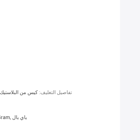
تفاصيل التغليف:
كيس من البلاستيك ن
T/T, ويسترن يونيون, MoneyGram, باي بال