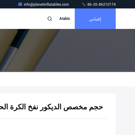
info@planetinflatables.com
86-20-86210174
إقتباس
Arabic
حجم مخصص الديكور نفخ الكرة الحلي 