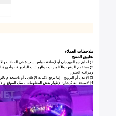
ملاحظات العملاء
تطبيق المنتج
1) لخلق جو المهرجان أو لإضافة حواس سعيدة في الحفلات والاحتفالات والمهرجانات ، إلخ.
2) يستخدم للرفع ، والكاميرات ، والهوائيات الراديوية ، وأجهزة الاستشعار الكهروضوئية ، وأجهزة الترحيل الراديوي ، ولافتات الدعاية - غالبًا لفترات طويلة.
ومراقبة الطيور.
3) الإعلان أو الترويج ، إما برفع لافتات الإعلان ، أو باستخدام بالون مع الإعلانات عليه.
4) لاستخدامه كإشارة لإظهار بعض المعلومات ، مثل الموقع والاتجاه ، إلخ.