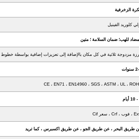
كرة الزخرفية
لي كلوريد الفينيل
مضاد للهب؛
ضمان السلامة ؛
متين
زة مزدوجة ثلاثية في كل مكان بالإضافة إلى تعزيزات إضافية بواسطة خطوط PVC
سنوات
CE ، EN71 ، EN14960 ، SGS ، ASTM ، UL ، RO
 ، Crf ، سعر Cif
 طريق البحر ، عن طريق الجو ، عن طريق اكسبرس ، كما تريد