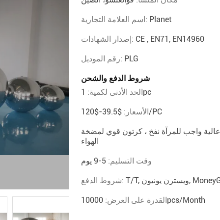
Planet
اسم العلامة التجارية:
CE , EN71, EN14960
إصدار الشهادات:
PLG
رقم الموديل:
شروط الدفع والشحن
1pc
الحد الأدنى لكمية:
$39.5-$120/PC
الأسعار:
عالية واجب للمرآة نفخ ، كرتون قوي لمضخة
الهواء
وقت التسليم:
5-9 يوم
شروط الدفع:
10000pcs/month
القدرة على العرض: