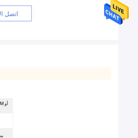
اتصل ال
 3M
مج