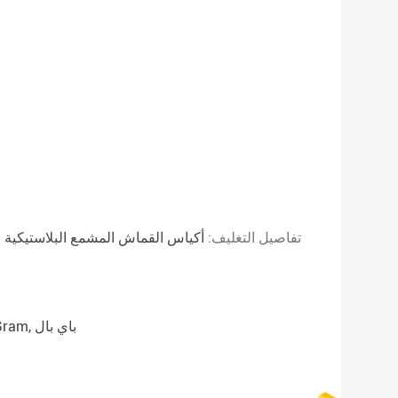
تفاصيل التغليف:
أكياس القماش المشمع البلاستيكية 
T/T, ويسترن يونيون, MoneyGram, باي بال