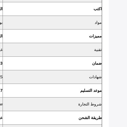
اكتب
ال
مواد
بو
مميزات
ال
تقنية
غر
ضمان
2-3 
شهادات
HS
موعد التسليم
7 - 10 أيام
شروط التجارة
Exw ، فوب
طريقة الشحن
عن