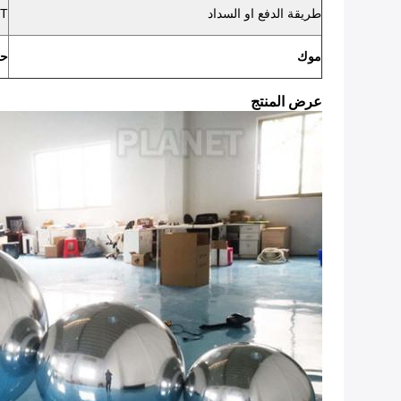
طريقة الدفع او السداد
T / T ، ويسترن يونيون
موك
حا
عرض المنتج