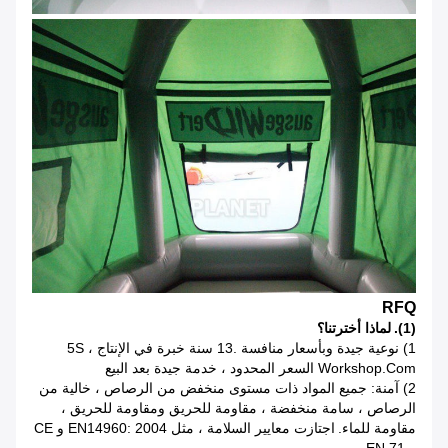
RFQ
(1).
لماذا أخترتنا؟
1) نوعية جيدة وبأسعار منافسة .13 سنة خبرة في الإنتاج ، 5S
Workshop.com السعر المحدود ، خدمة جيدة بعد البيع
2) آمنة: جميع المواد ذات مستوى منخفض من الرصاص ، خالية من
الرصاص ، سامة منخفضة ، مقاومة للحريق ومقاومة للحريق ،
مقاومة للماء.
اجتازت معايير السلامة ، مثل EN14960: 2004 و CE