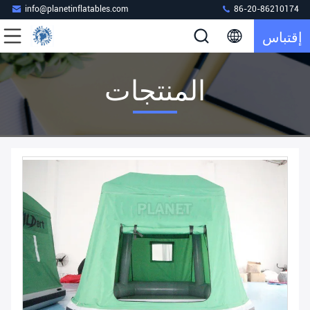
info@planetinflatables.com
86-20-86210174
إقتباس
المنتجات