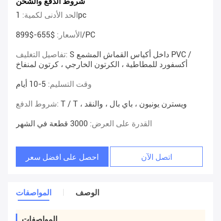
شروط الدفع والشحن
1pc
الحد الأدنى لكمية:
$655-$899/PC
الأسعار:
S داخل أكياس القماش المشمع PVC /
تفاصيل التغليف:
أكسفورد للمطاطية ، الكرتون الخارجي ، كرتون لمنفاخ
وقت التسليم:
5-10 أيام
T / T ، ويسترن يونيون ، باي بال ، والنقد
شروط الدفع:
القدرة على العرض:
3000 قطعة في الشهر
اتصل الآن
احصل على افضل سعر
الوصف
المواصفات
المواصفات