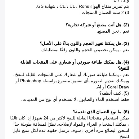
و EN 71
يتم تمرير منفاخ الهواء CE ، UL ، Rohs ، شهادة GS.
3) 2 سنة الضمان المنتجات
(2).
هل أنت مصنع أو شركة تجارية؟
نعم ، نحن المصنع.
(3).
هل يمكننا تغيير الحجم واللون بناءً على الأصل؟
نعم ، يمكن تخصيص الحجم واللون وفقًا لمتطلباتك.
(4).
هل يمكنك طباعة صورتي أو شعاري على المنتجات القابلة
للنفخ؟
نعم ، يمكننا طباعة صورتك أو شعارك على المنتجات القابلة للنفخ ،
ويمكنك تقديم الصورة بأي تنسيق مصنوع بواسطة Photoshop أو
Corel Draw أو AI.
(5).
كيف أنظفه؟
فقط استخدم الماء والصابون.
لا تستخدم أي نوع من المذيبات.
(6).
ما نوع الضمان الذي تقدمه؟
يمكن استخدام منتجاتنا القابلة للنفخ لأكثر من 24 شهرًا.
إذا كان تالفًا
، يمكنك استخدام الغراء والمواد لإصلاحه.
نظرًا لمسافة طويلة جدًا
لشحن البضائع مرة أخرى ، سوف نرسل حقيبة عدة لكل منتج قابل
للنفخ.