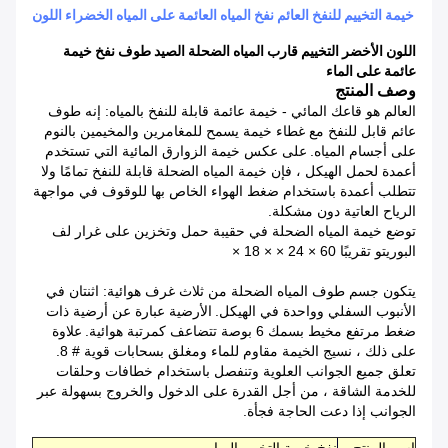
خيمة التخييم للنفخ العائم نفخ المياه العائمة على المياه الخضراء اللون
اللون الأخضر التخييم قارب المياه الضحلة الصيد طوف نفخ خيمة
عائمة على الماء
وصف المنتج
العالم هو قاعك المائي - خيمة عائمة قابلة للنفخ بالمياه: إنه طوف
عائم قابل للنفخ مع غطاء خيمة يسمح للمغامرين والمخيمين بالنوم
على أجسام المياه.
على عكس خيمة الزوارق المائية التي تستخدم
أعمدة لحمل الهيكل ، فإن خيمة المياه الضحلة قابلة للنفخ تمامًا ولا
تتطلب أعمدة باستخدام ضغط الهواء الخاص بها للوقوف في مواجهة
الرياح العاتية دون مشكلة.
توضع خيمة المياه الضحلة في حقيبة حمل وتخزين على غرار لف
البوريتو تقريبًا 60 × 24 × × 18 ×
يتكون جسم طوف المياه الضحلة من ثلاث غرف هوائية: اثنتان في
الأنبوب السفلي وواحدة في الهيكل.
الأرضية عبارة عن أرضية ذات
ضغط مرتفع مخيط بسمك 6 بوصة تتضاعف كمرتبة هوائية.
علاوة
على ذلك ، نسيج الخيمة مقاوم للماء ومغلق بسحابات قوية # 8.
تعلق جميع الجوانب العلوية وتنفصل باستخدام خطافات وحلقات
للخدمة الشاقة ، من أجل القدرة على الدخول والخروج بسهولة عبر
الجوانب إذا دعت الحاجة فجأة.