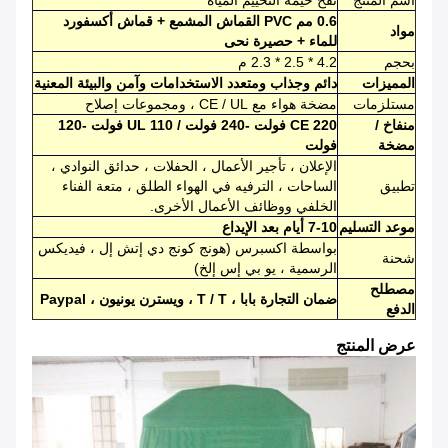
اسم المنتج
نفخ خيمة التخييم المياه
0.6 مم PVC القماش المشمع + قماش أكسفورد
مواد
للماء + حصيرة نحى
بحجم
4.2 * 2.5 * 2.3 م
المميزات
دائم وجذاب ومتعدد الاستخدامات وآمن والبيئة المعنية
مستلزمات
مضخة هواء مع CE / UL ، ومجموعات إصلاح
منفاخ /
CE 220 فولت -240 فولت / UL 110 فولت -120
مضخة
فولت
الإعلان ، تأجير الأعمال ، الحفلات ، حدائق النوادي ،
تطبيق
الساحات ، الترفيه في الهواء الطلق ، متعة الفناء
الخلفي ووظائف الأعمال الأخرى.
موعد التسليم
7-10 أيام بعد الإيداع
بواسطة اكسبرس (هونج كونج دي إتش إل ، فيديكس
شحنة
الرسمية ، يو بي إس إلخ)
مصطلح
ضمان التجارة بابا ، T / T ، ويسترن يونيون ، Paypal
الدفع
عرض المنتج