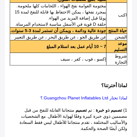
مختومة العوامة نفخ الهواء ، اللحامات كلها ملحومة.
بمجرد نفخها ، يمكن الاحتفاظ بها قابلة للنفخ لمدة 15
اكتب
يومًا قبل إضافة المزيد من الهواء.
حلقة D قوية في الأسفل مناسبة لاستخدام المرساة.
حياة المنتج
جودة عالية ودائمة ، ويمكن أن تستمر لمدة 3-5 سنوات.
الشحن
عن طريق الجو ، عن طريق البحر ، عن طريق التعبير
موعد
7 ~ 10 أيام عمل بعد استلام المبلغ
التسليم
شروط
إكسو ، فوب ، كفر ، سيف
التجارة
لماذا أخترتنا؟
لماذا تختار Guangzhou Planet Inflatables Ltd.؟
1)
تصميم ذو خبرة
: تم
تصميم
منتجاتنا القابلة للنفخ من قبل
مصممين ذوي خبرة كبيرة وفقًا لهواية الأطفال.
مع الشخصيات
والأساليب المختلفة ، تقدم منتجاتنا للأطفال ليس فقط السعادة
ولكن أيضًا الصحة والحكمة.