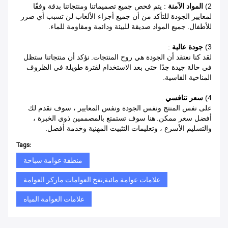
2)
المواد الآمنة
: يتم فحص جميع تصميماتنا ومنتجاتنا بدقة وفقًا
لمعايير الجودة للتأكد من أن جميع أجزاء الألعاب لن تسبب أي ضرر
للأطفال.
جميع المواد صديقة للبيئة ودائمة ومقاومة للماء.
3)
جودة عالية
:
لقد كنا نعتقد أن الجودة هي روح المنتجات.
نؤكد أن منتجاتنا ستظل
في حالة جيدة جدًا حتى بعد الاستخدام لفترة طويلة في الظروف
المناخية القاسية.
4)
سعر تنافسي
.
على نفس المنتج ونفس الجودة ونفس المعايير ، سوف نقدم لك
أفضل سعر ممكن.
هنا سوف تستمتع بالمصممين ذوي الخبرة ،
والتسليم الأسرع ، وتعليمات التثبيت المهنية وخدمة أفضل.
Tags:
منطقة عوامة سباحة
علامات عوامة مائية,نفخ العوامات ماركر العوامة
علامات العوامة المياه