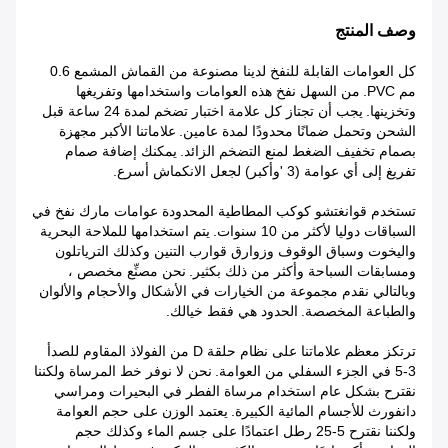
وصف المنتج
كل العوامات القابلة للنفخ لدينا مصنوعة من القماش المشمع 0.6
مم PVC.
من السهل نفخ هذه العوامات واستخدامها وتفريغها
وتخزينها.
يجب أن تجتاز كل علامة اختبار تضخم لمدة 24 ساعة قبل
الشحن وتحمل ضمانًا محدودًا لمدة عامين.
علاماتنا الأكبر مجهزة
بصمام تخفيف الضغط لمنع التضخم الزائد.
يمكنك إضافة صمام
تفريغ إلى أي عوامة (3 'وأكبر) لجعل الانكماش أسرع.
تستخدم قوانغتشو كوكب المطاطية المحدودة عوامات مارك نفخ في
السباقات دوليا لأكثر من 10 سنوات.
يتم استخدامها للملاحة البحرية
واليخوت وسباق الوقوف وزوارق قوارب التنين وكذلك الترياتلون
ومسابقات السباحة وأكثر من ذلك بكثير.
نحن مصنِّع مخصص ،
وبالتالي نقدم مجموعة من الخيارات في الأشكال والأحجام والألوان
والطباعة المخصصة.
الحدود هي فقط خيالك.
ترتكز معظم علاماتنا على نظام حلقة D من الفولاذ المقاوم للصدأ
3-5 في الجزء السفلي من العوامة.
نحن لا نوفر خط المرساة ولكننا
نقترح بشكل عام استخدام مرساة الفطر في البحيرات ومراسي
دانفورث للأجسام المائية الكبيرة.
يعتمد الوزن على حجم العوامة
ولكننا نقترح 5-25 رطل اعتمادًا على جسم الماء وكذلك حجم