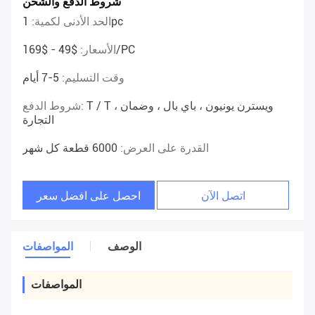
شروط الدفع والشحن
1pc
الحد الأدنى لكمية:
$49 - $169/PC
الأسعار:
وقت التسليم:
5-7 أيام
T / T ، ويسترن يونيون ، باي بال ، وضمان
شروط الدفع:
التجارة
القدرة على العرض:
6000 قطعة كل شهر
اتصل الآن
احصل على افضل سعر
الوصف
المواصفات
المواصفات