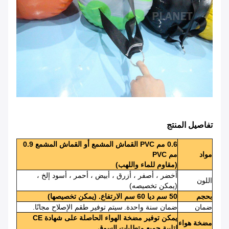
تفاصيل المنتج
0.6 مم PVC القماش المشمع أو القماش المشمع 0.9
مواد
مم PVC
(مقاوم للماء واللهب)
أخضر ، أصفر ، أزرق ، أبيض ، أحمر ، أسود إلخ ،
اللون
(يمكن تخصيصه)
بحجم
50 سم ديا 60 سم الارتفاع. (يمكن تخصيصها)
ضمان
ضمان سنة واحدة.
سيتم توفير طقم الإصلاح مجانًا.
يمكن توفير مضخة الهواء الحاصلة على شهادة CE
مضخة هواء
لتلبية جميع متطلبات السوق.