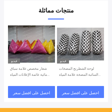
منتجات مماثلة
يو
فيديو
فيديو
اق
لوحة الشطرنج المضخات
شعار مخصص علامة سباق
ياه
السائبة المضخة علامة المياه
مائية عائمة الإعلانات المياه
ثي
للدعاية
الطوابق السباحة ثلاثي
بق
السباقات العلامة الطوابق
ال
احصل على افضل سعر
احصل على افضل سعر
ا
ات
المضخة للسباقات