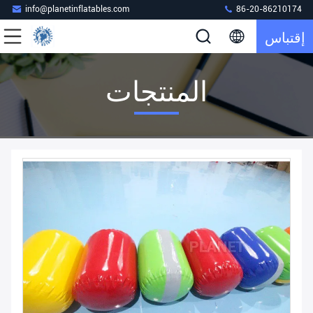
info@planetinflatables.com
86-20-86210174
إقتباس
المنتجات