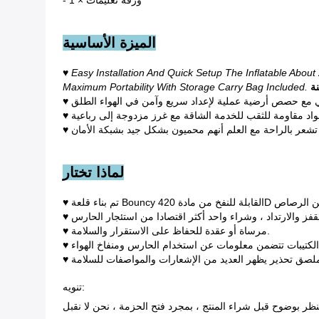
- 1 × ورقة تعليمات
الميزة الأساسية
♥ Easy Installation And Quick Setup The Inflatable Abou
Maximum Portability With Storage Carry Bag Included.
مواد مقاومة للثقب للخدمة الشاقة مع غرز مزدوجة إلى رباعية
تشعر بالراحة مع العلم أنهم محميون بشكل جيد بشبكة الأمان
لماذا تختار
لية من الرصاص
 القفز والارتداد ، وشراء واحد أكثر اقتصادا من استئجار الحارس
♥ مرساة أو عقدة للحفاظ على الاستقرار والسلامة.
♥ الكتيبات تتضمن معلومات عن استخدام الحارس ومنفاخ الهواء
تنويه:
ظر بوضوح قبل شراء المنتج ، بمجرد فتح الحزمة ، نحن لا نقبل