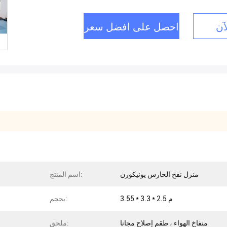
آن
احصل على افضل سعر
منزل نفخ الحارس يونيكورن
اسم المنتج:
3.55 * 3.3 * 2.5 م
بحجم:
منفاخ الهواء ، طقم إصلاح مجانا
ملحق: