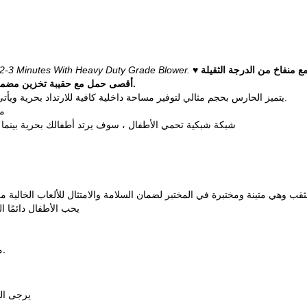
t 2-3 Minutes With Heavy Duty Grade Blower.
أقصى حمل مع حقيبة تخزين مضمنة.
♥ يتميز الحارس بحجم مثالي لتوفير مساحة داخلية كافية للارتداد بحرية ويأتي مع حصص أرضية عملية لإعداد سريع وآمن في الهواء الطلق.
♥ 
♥ شبكة شبكية تحمي الأطفال ، سوف يرتد أطفالك بحرية بينما 
يلون والقماش المشمع المقاومة للثقب وهي متينة ومختبرة في المختبر لضمان السلامة والامتثال للألعاب الخا
♥ يحب الأطفال دائمًا
♥ ملصق تحذير يظهر العديد من الإشعارات والمواصفات للسلامة.
يرجى الن