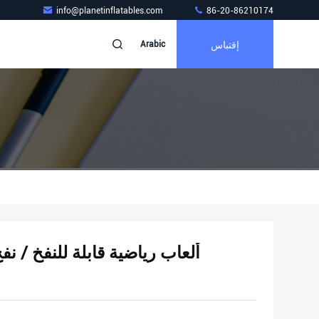
info@planetinflatables.com
86-20-86210174
إقتباس
Arabic