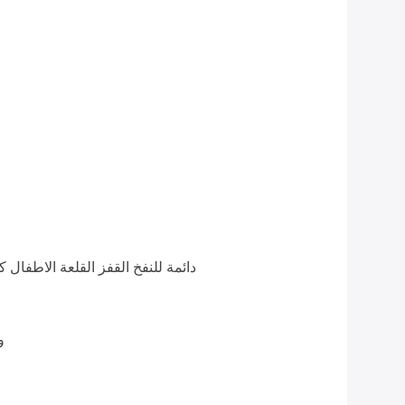
حقيبة PVC دائمة للنفخ القفز القلعة الاطفا
T