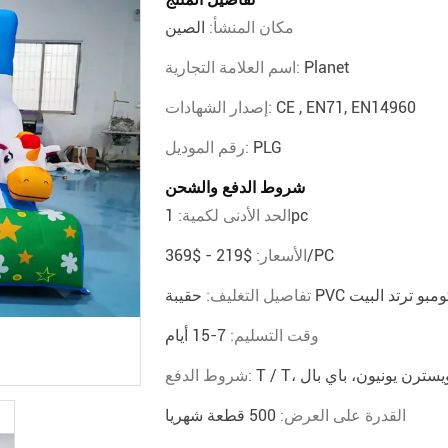
مكان المنشأ:
الصين
Planet
اسم العلامة التجارية:
CE , EN71, EN14960
إصدار الشهادات:
PLG
رقم الموديل:
شروط الدفع والشحن
1pc
الحد الأدنى لكمية:
$219 - $369/PC
الأسعار:
ل كومبو ترتد البيت
تفاصيل التغليف:
وقت التسليم:
7-15 أيام
T / ، ويسترن يونيون، باي بال
شروط الدفع:
القدرة على العرض:
500 قطعة شهريا