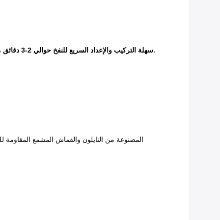
♥ سهلة التركيب والإعداد السريع للنفخ حوالي 2-3 دقائق مع منفاخ من الدرجة الثقيلة.
♥ تم بناء قلعة Bouncy القابلة للنفخ من مادة 420D المصنوعة من النا