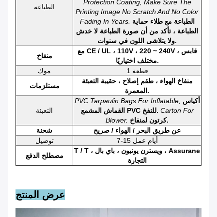
Protection Coating, Make Sure The
الطباعة
Printing Image No Scratch And No Color
الطباعة مع طلاء حماية
Fading In Years.
الطباعة ، تأكد من أن صورة الطباعة لا خدش
ولا يتلاشى اللون في سنوات.
مع CE / UL ، 110V ، 220 ~ 240V ، قابس
منفاخ
مختلف اختياريًا.
1 قطعة
موك
منفاخ الهواء ، طقم إصلاح ، حقيبة التعبئة
مستلزمات
المعمرة.
أكياس
PVC Tarpaulin Bags For Inflatable;
Carton For
القماش المشمع PVC للنفخ.
التعبئة
كرتون لمنفاخ.
Blower.
عن طريق البحر / الهواء / صريح
شحنة
7-15 أيام عمل
توصيل
T / T ، ويسترن يونيون ، باي بال ، Assurane
مصطلح الدفع
التجارة
عرض المنتج