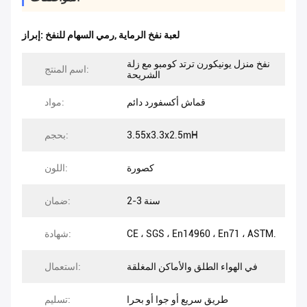
لعبة نفخ الرماية
,
رمي السهام للنفخ
إبراز:
نفخ منزل يونيكورن ترتد كومبو مع زلة
اسم المنتج:
الشريحة
قماش أكسفورد دائم
مواد:
3.55x3.3x2.5mH
بحجم:
كصورة
اللون:
2-3 سنة
ضمان:
CE ، SGS ، En14960 ، En71 ، ASTM.
شهادة:
في الهواء الطلق والأماكن المغلقة
استعمال:
طريق سريع أو جوا أو بحرا
تسليم: