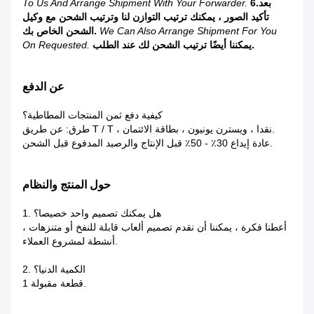
6.بعد
To Us And Arrange Shipment With Your Forwarder.
تأكيد الصور ، يمكنك ترتيب التوازن لنا وترتيب الشحن مع وكيل
We Can Also Arrange Shipment For You
الشحن الخاص بك.
يمكننا أيضًا ترتيب الشحن لك عند الطلب.
On Requested.
عن الدفع
كيفية دفع ثمن المنتجات المطاطية؟
طرق: عن طريق T / T ، نقدا ، ويسترن يونيون ، بطاقة الائتمان.
عادة إيداع 30٪ - 50٪ قبل الإنتاج والرصيد المدفوع قبل الشحن.
حول المنتج والنظام
1. هل يمكنك تصميم واحد خصيصا؟
أعطنا فكرة ، يمكننا أن نقدم تصميم ألعاب قابلة للنفخ أو متنزهات ،
أنشطة لمشروع العملاء.
2. الكمية الدنيا؟
1 قطعة مقبولة.