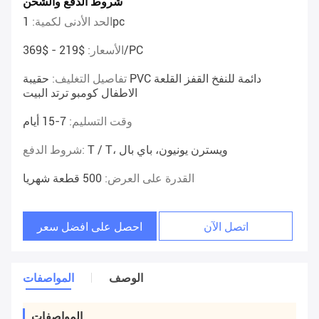
شروط الدفع والشحن
1pc
الحد الأدنى لكمية:
$219 - $369/PC
الأسعار:
تفاصيل التغليف:
حقيبة PVC دائمة للنفخ القفز القلعة
الاطفال كومبو ترتد البيت
وقت التسليم:
7-15 أيام
T / T، ويسترن يونيون، باي بال
شروط الدفع:
القدرة على العرض:
500 قطعة شهريا
اتصل الآن
احصل على افضل سعر
الوصف
المواصفات
المواصفات