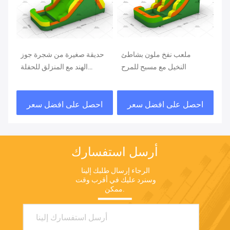
ية
ملعب نفخ ملون بشاطئ
حديقة صغيرة من شجرة جوز
مع
النخيل مع مسبح للمرح
الهند مع المنزلق للحفلة
رش
الخلفية
ية
احصل على افضل سعر
احصل على افضل سعر
ا
اث
أرسل استفسارك
الرجاء إرسال طلبك إلينا 
وسنرد عليك في أقرب وقت 
ممكن.