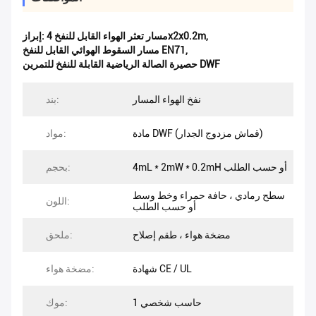
,
مسار تعثر الهواء القابل للنفخ 4x2x0.2m
إبراز:
,
مسار السقوط الهوائي القابل للنفخ EN71
حصيرة الصالة الرياضية القابلة للنفخ للتمرين DWF
نفخ الهواء المسار
بند:
مادة DWF (قماش مزدوج الجدار)
مواد:
4mL * 2mW * 0.2mH أو حسب الطلب
بحجم:
سطح رمادي ، حافة حمراء وخط وسط
اللون:
أو حسب الطلب
مضخة هواء ، طقم إصلاح
ملحق:
شهادة CE / UL
مضخة هواء:
حاسب شخصي 1
موك: