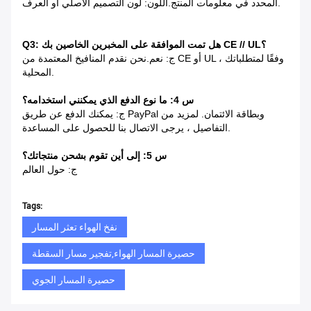
المحدد في معلومات المنتج.اللون: لون التصميم الأصلي أو العرف.
Q3: هل تمت الموافقة على المخبرين الخاصين بك CE // UL؟
ج: نعم.نحن نقدم المنافيخ المعتمدة من CE أو UL ، وفقًا لمتطلباتك
المحلية.
س 4: ما نوع الدفع الذي يمكنني استخدامه؟
ج: يمكنك الدفع عن طريق PayPal وبطاقة الائتمان. لمزيد من
التفاصيل ، يرجى الاتصال بنا للحصول على المساعدة.
س 5: إلى أين تقوم بشحن منتجاتك؟
ج: حول العالم
Tags:
نفخ الهواء تعثر المسار
حصيرة المسار الهواء,تفجير مسار السقطة
حصيرة المسار الجوي