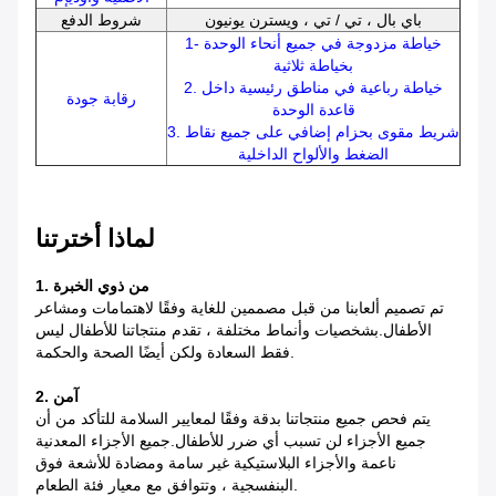
باي بال ، تي / تي ، ويسترن يونيون
شروط الدفع
1- خياطة مزدوجة في جميع أنحاء الوحدة
بخياطة ثلاثية
2. خياطة رباعية في مناطق رئيسية داخل
رقابة جودة
قاعدة الوحدة
3. شريط مقوى بحزام إضافي على جميع نقاط
الضغط والألواح الداخلية
لماذا أخترتنا
1. من ذوي الخبرة
تم تصميم ألعابنا من قبل مصممين للغاية وفقًا لاهتمامات ومشاعر
الأطفال.بشخصيات وأنماط مختلفة ، تقدم منتجاتنا للأطفال ليس
فقط السعادة ولكن أيضًا الصحة والحكمة.
2. آمن
يتم فحص جميع منتجاتنا بدقة وفقًا لمعايير السلامة للتأكد من أن
جميع الأجزاء لن تسبب أي ضرر للأطفال.جميع الأجزاء المعدنية
ناعمة والأجزاء البلاستيكية غير سامة ومضادة للأشعة فوق
البنفسجية ، وتتوافق مع معيار فئة الطعام.