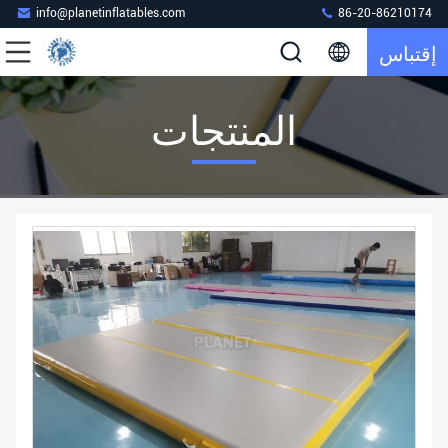
info@planetinflatables.com
86-20-86210174
إقتباس
المنتجات