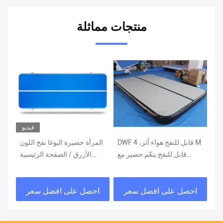
منتجات مماثلة
فيديو
ار
DWF قابل للنفخ هواء أثر، 4 M
المرأة حصيرة اليوغا نفخ اللون
 /
 م مضخة
قابل للنفخ ينعّم حصير مع
الأزرق / الصفحة الرئيسية
رو
إصلاح عدة
نسف مسار السقطة
احصل على افضل سعر
احصل على افضل سعر
ا