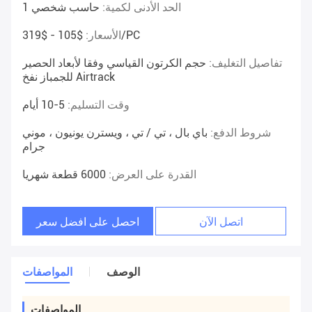
الحد الأدنى لكمية:
حاسب شخصي 1
$105 - $319/PC
الأسعار:
تفاصيل التغليف:
حجم الكرتون القياسي وفقا لأبعاد الحصير
للجمباز نفخ Airtrack
وقت التسليم:
5-10 أيام
شروط الدفع:
باي بال ، تي / تي ، ويسترن يونيون ، موني
جرام
القدرة على العرض:
6000 قطعة شهريا
اتصل الآن
احصل على افضل سعر
الوصف
المواصفات
المواصفات