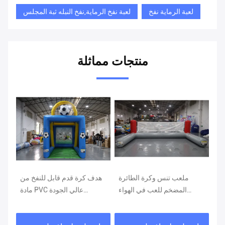
لعبة الرماية نفخ
لعبة نفخ الرماية,نفخ النبله ثبة المجلس
منتجات مماثلة
اب
ملعب تنس وكرة الطائرة
هدف كرة قدم قابل للنفخ من
اث
المضخم للعب في الهواء
مادة PVC عالي الجودة
ف
الطلق والحفلات
مخصص للمصنع، كشك ألعاب
تنافسي، سهل التركيب