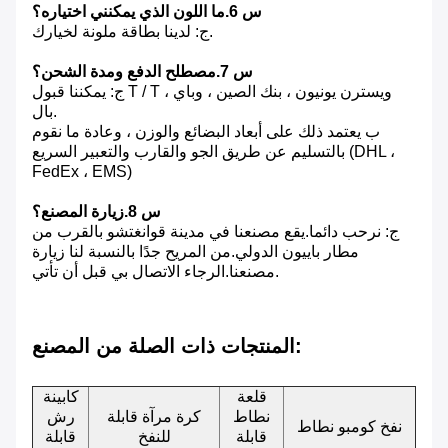
س 6.ما اللون الذي يمكنني اختياره؟
ج: لدينا بطاقة ملونة لخيارك.
س 7.مصطلح الدفع ومدة الشحن؟
ج: يمكننا قبول T / T ، ويسترن يونيون ، بنك الصين ، وباي
بال.
ب يعتمد ذلك على أبعاد البضائع والوزن ، وعادة ما نقوم
بالتسليم عن طريق الجو والقارب والتعبير السريع (DHL ،
FedEx ، EMS)
س 8.زيارة المصنع؟
ج: نرحب دائما.يقع مصنعنا في مدينة قوانغتشو بالقرب من
مطار باييون الدولي.من المريح جدًا بالنسبة لنا زيارة
مصنعنا.الرجاء الاتصال بي قبل أن تأتي.
المنتجات ذات الصلة من المصنع:
قلعة
كابينة
نطاط
كرة مرآة قابلة
رش
نفخ كومبو نطاط
قابلة
للنفخ
قابلة