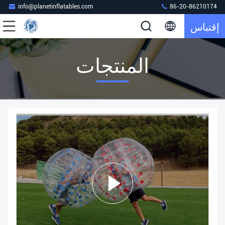
info@planetinflatables.com
86-20-86210174
إقتباس
المنتجات