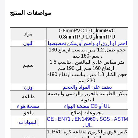
مواصفات المنتج
0.8mmPVC أو 1.0mmPVC
مواد
0.8mmTPU أو 1.0mmTPU
أحمر أو أزرق أو واضح أو يمكن تخصيصها
اللون
حجم طفل 1.2 متر ، يناسب ارتفاع 130
سم -160 سم ،
1.5 متر مقاس عادي للبالغين ، يناسب
بحجم
ارتفاع 160 سم إلى 190 سم ،
حجم الكبار 1.8 متر ، يناسب ارتفاع 190-
230 سم.
يعتمد على المواد والحجم
وزن
يمكن الطباعة بالحرير والرقمي والبصمة
طباعة
اليدوية
مضخة الهواء CE أو UL
مضخة هواء
مجموعات إصلاح
ملحق
CE ، EN71 ، EN14960 ، SGS ، ASTM
الشهادات
، UL
1. PVC كيس قوي والكرتون لفقاعة كرة
القدم البشرية
صفقة