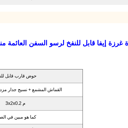
رزة إيفا قابل للنفخ لرسو السفن العائمة من
حوض قارب قابل للن
0.6mm PVC القماش المشمع + نسيج جدار مز
3x2x0.2 م
كما هو مبين في الص