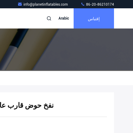
info@planetinflatables.com
86-20-86210174
إقتباس
Arabic
مزدوج الجدار النسيج EVA نفخ حوض قارب 