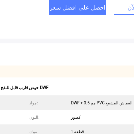
آن
احصل على افضل سعر
حوض قارب قابل للنفخ DWF
,
DWF + 0.6 مم PVC القماش المشمع
مواد:
كصور
اللون:
1 قطعة
موك: