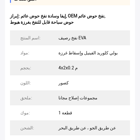
,
OEM نفخ حوض عائم
,
إيفا وسادة نفخ حوض عائم
إبراز:
حوض سباحة قابل للنفخ بغرزة هبوط
نفخ رصيف EVA
اسم المنتج:
بولي كلوريد الفينيل وإسقاط غرزة
مواد:
4x2x0.2 م
بحجم:
كصور
اللون:
مجموعات إصلاح مجانا
ملحق:
1 قطعة
موك:
عن طريق الجو ، عن طريق البحر
الشحن: