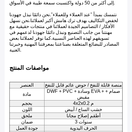
إلى أكثر من 50 دولة واكتسبت سمعة طيبة في الأسواق.
نتمسك بمبدأ "عند العملاء وللعملاء".نحن دائمًا نبذل جهودنا
لخفض التكاليف بهدف ترك هامش أكبر لعملائنا.نحن نسهل
الأفكار / التصاميم الجيدة لعملائنا في منتجات حقيقية مع
مهنتنا من جانب التصنيع ونبذل دائمًا جهودنا لدعمهم في
تسويقهم لهذه العناصر النسبية.كما نوفر لعملائنا بعض
المصادر للبضائع المتعلقة بصناعتنا بمعرفتنا المهنية وخبرتنا
الغنية.
مواصفات المنتج
منصة قابلة للنفخ / حوض عائم قابل للنفخ
العنصر
DWF + PVC + وسادة EVA + صمام +
مادة
مقبض
4x2x0.2 م
بحجم
خشب الساج / أبيض
اللون
أطقم إصلاح مجانا
ملحق
3 سنوات
ضمان
الحرف اليدوية
جودة العمل