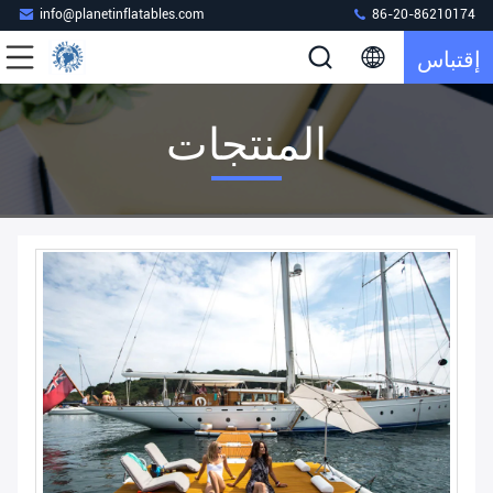
info@planetinflatables.com
86-20-86210174
إقتباس
المنتجات