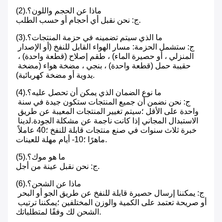
(2).ماذا عن الحجم واللون؟
ج: نحن نقبل أي أحجام أو حسب الطلب. 
(3).ما الذي سيتم تضمينه في حزمة المنتجات؟
ج: ستشمل الحزمة: مسار الهواء القابل للنفخ (أو الإصدار 
المنزلي ، أو حصيرة الماء) ، طقم إصلاح (قطعة واحدة) ، 
حقيبة حمل (قطعة واحدة) ، بنجي ، مضخة هواء (مضخة 
يدوية أو مضخة كهربائية). 
(4).ما نوع الضمان الذي يمكن أن تحصل عليه؟
ج: نحن نضمن أن جميع المنتجات ستكون جيدة في سنة 
واحدة على الأقل ؛سيتم تغيير المنتجات المعيبة عن طريق 
الاستبدال المجاني إذا كانت ناجمة عن مشكلة الجودة.لدينا 
خبرة ثلاث سنوات في صنع منتجات قابلة للنفخ ؛40 عاملاً 
ماهرًا ؛10- أيام مهلة للعينات.
(5).ما هو موك؟
ج: نحن نقبل عينة من أجل. 
(6).ماذا عن الشحن؟
ج: يمكننا إرسال حصيرة قابلة للنفخ عن طريق الجو أو البحر 
أو صريحة تعتمد على الكمية والوزن المختلفين ؛يمكننا ترتيب 
الشحن لك وفقًا لمتطلباتك.