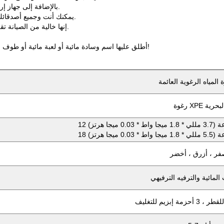
بالإضافة إلى جهاز إرساء يسمح بسهولة ربط الوسادة بالقارب أو الرصيف أو الرصيف.
يمكنك أنت وجميع أصدقائك الجلوس والمشي والجري والاسترخاء على هذه اللوحة الرائعة.
إنها خالية من الصيانة تقريبًا بدون مخاوف من الثقب التي تأتي مع المنتجات القابلة للنفخ.
أطلق عليها اسم وسادة مائية أو لعبة مائية أو طوف مائي أو حصيرة مائية أو عوامة مائية - يسميها عملاؤنا متعة الماء!
المياه الرغوية العائمة
وة XPE البحرية
فر ، أزرق ، أخضر
المائية والترفيه الترفيهي
 إبزيم للتغليف