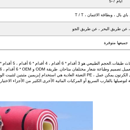
5-7 أيام
ون ، باي بال ، وبطاقة الائتمان
، عن طريق البحر ، عن طريق الجو
جميعها متوفرة
التعبئة العادية هي استخدام إبزيمين مثبتين لتثبيت الوسادة الملفوفة بشكل صحيح لسهولة ال