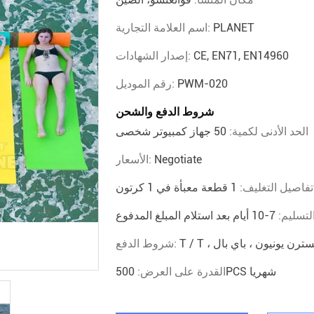
PLANET
اسم العلامة التجارية:
CE, EN71, EN14960
إصدار الشهادات:
PWM-020
رقم الموديل:
شروط الدفع والشحن
الحد الأدنى لكمية:
50 جهاز كمبيوتر شخصى
Negotiate
الأسعار:
تفاصيل التغليف:
1 قطعة معبأة في 1 كرتون
لتسليم:
7-10 أيام بعد استلام المبلغ المدفوع
T  ، ويسترن يونيون ، باي بال
شروط الدفع:
500PCS شهريا
القدرة على العرض: