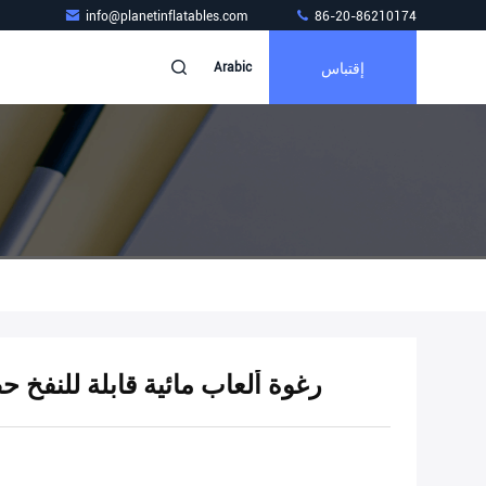
info@planetinflatables.com
86-20-86210174
إقتباس
Arabic
XPE رغوة ألعاب مائية قابلة للنفخ