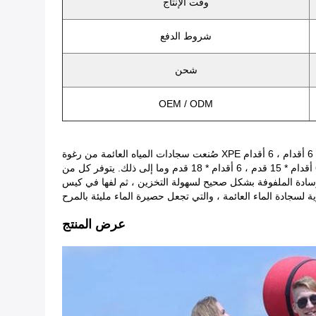
وقت الإنتاج
شروط الدفع
شحن
OEM / ODM
صُنعت سجادات المياه العائمة من رغوة XPE ذات الخلية المغلقة الخاصة ، ويمكن أن تتكون من طبقتين أو ثلاث طبقات.الحجم الطبيعي هو 3 أقدام * 6 أقدام ، 4 أقدام * 6 أقدام ، 5 أقدام * 6 أقدام ، 6 أقدام
* 6 أقدام ، 6 أقدام * 15 قدم ، 6 أقدام * 18 قدم وما إلى ذلك. يتوفر كل من OEM و ODM بألوان مختلفة أو أحجام مختلفة يمكن تخصيصها وفقًا لطلب العميل.تصميم وطباعة شعار مختلفان متاحان. طريقة
تخزين ، ثم لفها في كيس PE ، وبعد ذلك ، ضعها في علبة واحدة.تتوفر طباعة ملونة واحدة على الكرتون.يمكن عمل
عرض المنتج