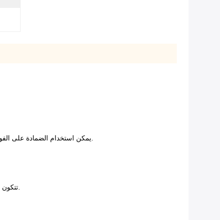
يمكن استخدام الضمادة على الفور بعد فتحها حتى لا تقلق بشأن نفخها أو تفريغها من الهواء.يمكنك الجلوس والمشي والركض والاسترخاء على وسادة الرغوة العائمة المذهلة هذه.
تتكون هذه الوسادة من رغوة من الدرجة البحرية - في تطبيقات مثل العوامات البحرية - مقابل البولي إيثيلين المستخدم في معكرونة حمامات السباحة.