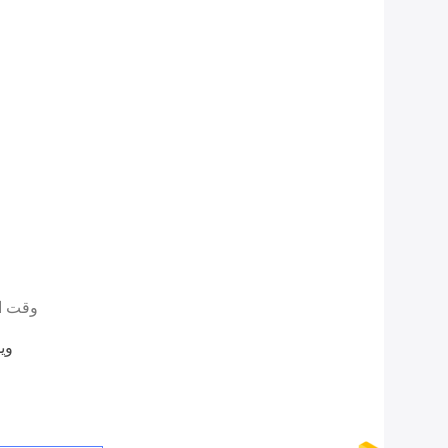
وقت ا
/ T