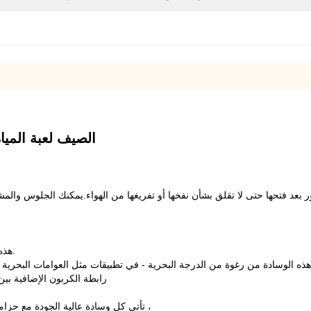
الصيف لعبة المياه
هذه ليست مجرد لعبة أطفال - فالحصائر العائمة رائعة للبالغين أيضًا.
رابطة الكربون الإضافية بين
تأتي كل وسادة عالية الجودة مع حزامين للتخزين لتثبيت الوسادة الملفوفة في مكانها لسهولة التخزين ،