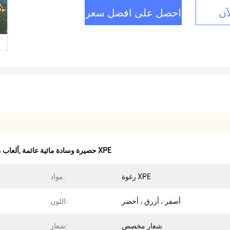
آن
احصل على افضل سعر
حصيرة وسادة مائية عائمة XPE
,
EN71 ألعا
رغوة XPE
مواد:
أصفر ، أزرق ، أخضر
اللون:
شعار مخصص
شعار: