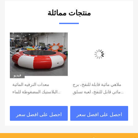
منتجات مماثلة
يو
فيديو
فخ
ملاهي مائية قابلة للنفخ، برج
معدات الترفيه المائية
ام
مائي قابل للنفخ، لعبة تسلق
البلاستيك المضغوطة للماء
رح
مع منزلق
الترامبولينات الصيفية القفز
اء
الترامبولين العائم للعبة المائية
احصل على افضل سعر
احصل على افضل سعر
ا
لق