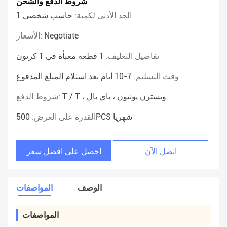
شروط الدفع والشحن
الحد الأدنى لكمية:
حاسب شخصي 1
Negotiate
الأسعار:
تفاصيل التغليف:
1 قطعة معبأة في 1 كرتون
وقت التسليم:
7-10 أيام بعد استلام المبلغ المدفوع
T / T ، ويسترن يونيون ، باي بال
شروط الدفع:
500PCS شهريا
القدرة على العرض:
اتصل الآن
احصل على افضل سعر
الوصف
المواصفات
المواصفات