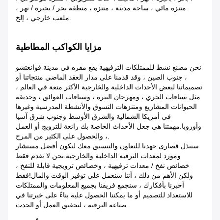
متنزه مائي ، ساحة مدينة ، متنزه ، منطقة بحر / بحيرة / نهر ،
ملعب خارجي ، إلخ.
مزايا الكواكب المطاطية
نحن مصنع نشط للممتلكات الترفيهية يقع مقره في مدينة قوانغتشو
، جنوب الصين ، وقد قدمنا ​​على مدار العقد الماضي منتجاتنا أو
تصميماتنا لبعض الأحداث الداخلية والخارجية الأكثر متعة في العالم ،
مثل سباقات الجري ، ومهرجان البيرة ، وسباقات العوائق ، وحديقة
الحيوانات المشاريع ومتنزهات التسوق والأنشطة المدرسية وغيرها
في أمريكا الشمالية والشرق الأوسط وجنوب شرق آسيا
وأوروبا.مهمتنا هي جعل الأحداث الخاصة بك رائعة للترويج أو العمل
، والحصول على الكثير من المرح.
سنبذل قصارى جهدنا للتعاون والتنسيق معك لنكون أفضل مستشار
ومورد لمعدات الترفيه الداخلية والخارجية.نحن لا نقدم فقط
خصائص نفخ / معدات ترفيهية ، وخصائص ترويجية قابلة للنفخ ،
ولكن الأهم من ذلك ، أننا سنعمل على توفير الوقت والمال!فقط
أخبرنا بأفكارك ، سنجمع فريقنا بجميع المعلومات والممتلكات
للاستعداد للتصميم أو ما يمكننا الحصول عليه بناءً على خبرتنا في
صناعة الترفيه ، لتحقيق العمل أو الحدث.