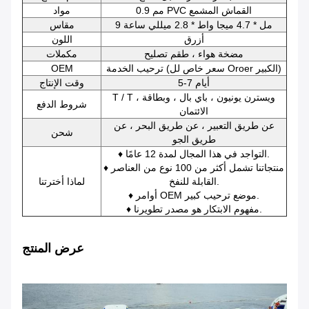
0.9 مم PVC القماش المشمع
مواد
9 مل * 4.7 ميجا واط * 2.8 ميللي ساعة
مقاس
أزرق
اللون
مضخة هواء ، طقم تصليح
مكملات
ترحيب الخدمة (سعر خاص لل Oroer الكبير)
OEM
5-7 أيام
وقت الإنتاج
T / T ، ويسترن يونيون ، باي بال ، وبطاقة
شروط الدفع
الائتمان
عن طريق التعبير ، عن طريق البحر ، عن
شحن
طريق الجو
♦ التواجد في هذا المجال لمدة 12 عامًا.
♦ منتجاتنا تشمل أكثر من 100 نوع من العناصر
القابلة للنفخ.
لماذا أخترتنا
♦ أوامر OEM موضع ترحيب كبير.
♦ مفهوم الابتكار هو مصدر تطويرنا.
عرض المنتج