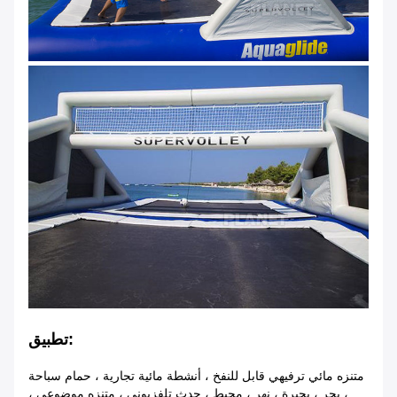
تطبيق:
متنزه مائي ترفيهي قابل للنفخ ، أنشطة مائية تجارية ، حمام سباحة
، بحر ، بحيرة ، نهر ، محيط ، حدث تلفزيوني ، متنزه موضوعي ،