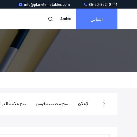
info@planetinflatables.com
86-20-86210174
إقتباس
Arabic
ل للنفخ ماء لعبة
خيمة نفخ القباني
نفخ بالون الإعلان
نفخ مخصصة