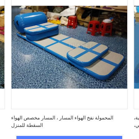
احصل على افضل سعر
ة،
المحمولة نفخ الهواء المسار ، المسار مخصص الهواء
زلي،
السقطة للمنزل
يب