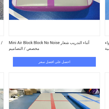
احصل على افضل سعر
اء
Mini Air Block Block No Noise أثناء التدريب شعار
ية
مخصص / التصاميم
احصل على افضل سعر