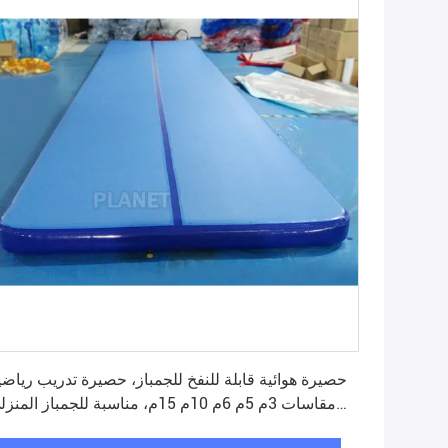
احصل على افضل سعر
حصيرة هوائية قابلة للنفخ للجمباز، حصيرة تدريب رياضي
مقاسات 3م 5م 6م 10م 15م، مناسبة للجمباز المن
الأندية، والتدر