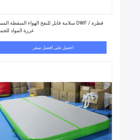
احصل على افضل سعر
سلامة قابل للنفخ الهواء السقطة المسار DWF / ق
غرزة المواد للجمب
احصل على افضل سعر