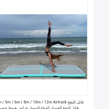
احصل على افضل سعر
4m / 5m / 6m / 8m / 10m / 12m Airtrack قابل للن
قابل للنفخ الجمباز الهواء المسار فراش هبوط حصي