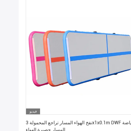
فيديو
احصل على افضل سعر
نفخ الهواء المسار تراجع المحمولة 3x1x0.1m DWF رياضة
المسار حصيرة الهواء