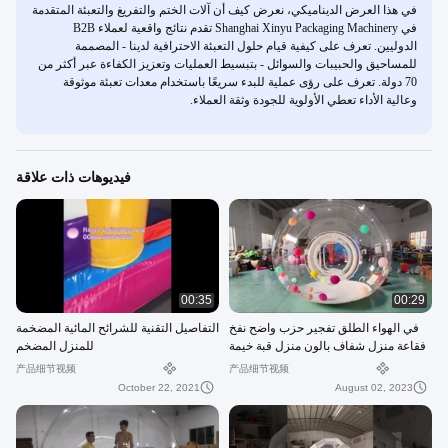
في هذا العرض الديناميكي، نعرض كيف أن آلات الختم والتفريغ والتعبئة المتقدمة
في Shanghai Xinyu Packaging Machinery تقدم نتائج واقعية لعملاء B2B
الدوليين. تعرف على كيفية قيام حلول التعبئة الاحترافية لدينا - المصممة
للمساحيق والحبيبات والسوائل - بتبسيط العمليات وتعزيز الكفاءة عبر أكثر من
70 دولة. تعرف على رؤى عملية للبدء سريعًا باستخدام معدات تعبئة موثوقة
وعالية الأداء تعطي الأولوية للجودة وثقة العملاء.
فيديوهات ذات علاقة
00:35
00:29
في الهواء الطلق تفجير حزب واضح نفخ
التفاصيل التقنية للشرائح المائية المضخمة
فقاعة منزل شفاف بالون منزل قبة خيمة
للمنزل المضخم
产品细节视频
产品细节视频
October 22, 2021
August 02, 2023